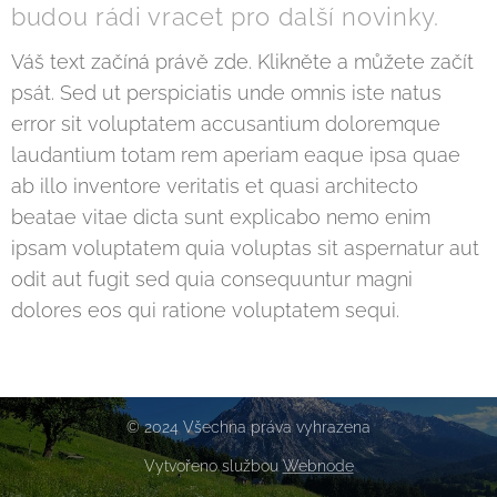
budou rádi vracet pro další novinky.
Váš text začíná právě zde. Klikněte a můžete začít
psát. Sed ut perspiciatis unde omnis iste natus
error sit voluptatem accusantium doloremque
laudantium totam rem aperiam eaque ipsa quae
ab illo inventore veritatis et quasi architecto
beatae vitae dicta sunt explicabo nemo enim
ipsam voluptatem quia voluptas sit aspernatur aut
odit aut fugit sed quia consequuntur magni
dolores eos qui ratione voluptatem sequi.
© 2024 Všechna práva vyhrazena
Vytvořeno službou
Webnode