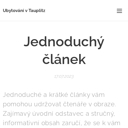
Ubytování v Tauplitz
Jednoduchý
článek
17.07.2023
Jednoduché a krátké články vám
pomohou udržovat čtenáře v obraze.
Zajímavý úvodní odstavec a stručný,
informativní obsah zaručí, že se k vám